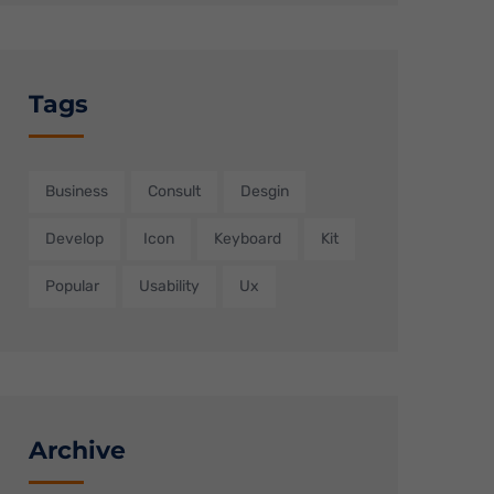
n
re
Tags
Zurück
Business
Consult
Desgin
Develop
Icon
Keyboard
Kit
Popular
Usability
Ux
reie
Externe Medien
g
Archive
auf