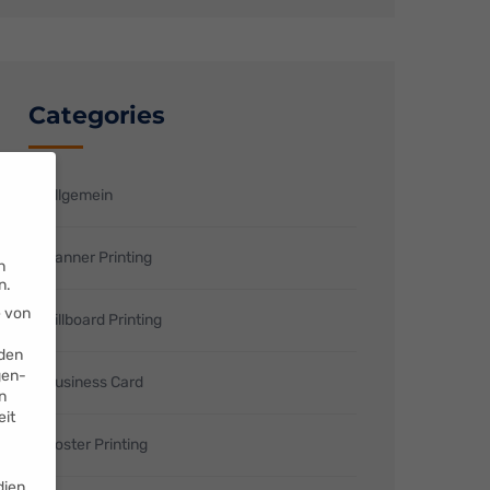
Categories
Allgemein
Banner Printing
n
n.
e von
Billboard Printing
den
gen-
Business Card
n
eit
Poster Printing
dien