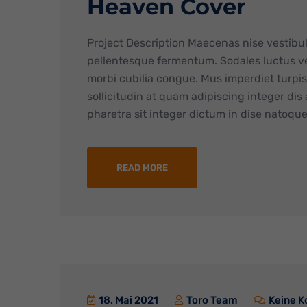
Heaven Cover
Project Description Maecenas nise vestibu
pellentesque fermentum. Sodales luctus ve
morbi cubilia congue. Mus imperdiet turp
sollicitudin at quam adipiscing integer dis
pharetra sit integer dictum in dise natoque 
READ MORE
18. Mai 2021
Toro Team
Keine 