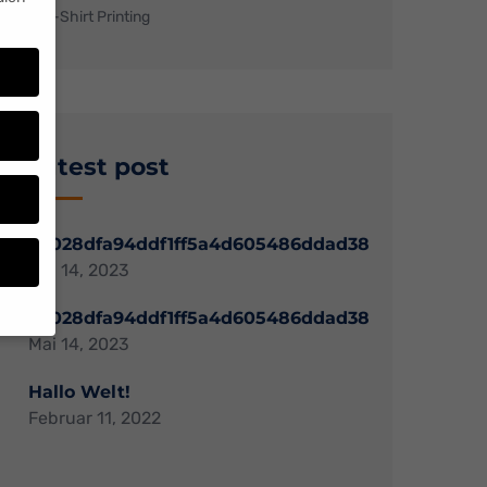
T-Shirt Printing
Latest post
38028dfa94ddf1ff5a4d605486ddad38
Mai 14, 2023
38028dfa94ddf1ff5a4d605486ddad38
Mai 14, 2023
n
n.
Hallo Welt!
Februar 11, 2022
e von
den
gen-