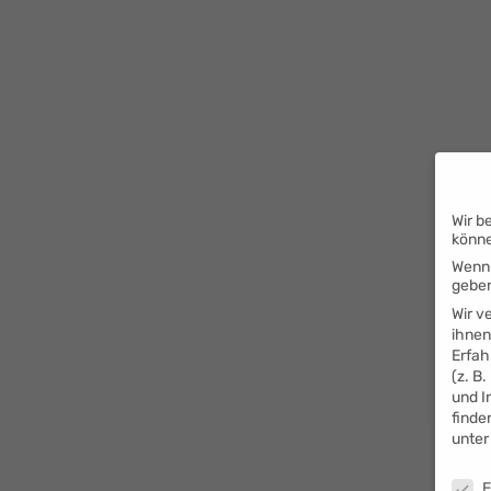
Wir b
könn
Wenn 
geben
Wir v
ihnen
Erfah
(z. B
und I
finde
unte
Daten
E