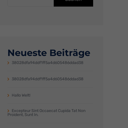
Neueste Beiträge
38028dfa94ddf1ff5a4d605486ddad38
38028dfa94ddf1ff5a4d605486ddad38
Hallo Welt!
Excepteur Sint Occaecat Cupida Tat Non
Proident, Sunt In.