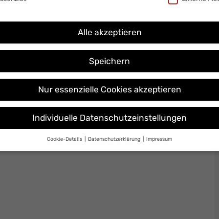
Alle akzeptieren
Speichern
Nur essenzielle Cookies akzeptieren
Individuelle Datenschutzeinstellungen
Cookie-Details
Datenschutzerklärung
Impressum
Datenschutzeinstellungen
Sie unter 16 Jahre alt sind und Ihre Zustimmung zu freiwilligen Dienste
 möchten, müssen Sie Ihre Erziehungsberechtigten um Erlaubnis bitte
erwenden Cookies und andere Technologien auf unserer Website. Einig
 sind essenziell, während andere uns helfen, diese Website und Ihre
rung zu verbessern.
Personenbezogene Daten können verarbeitet wer
. IP-Adressen), z. B. für personalisierte Anzeigen und Inhalte oder Anzei