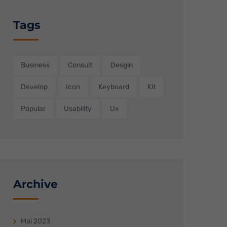
n
Tags
re
Business
Consult
Desgin
Zurück
Develop
Icon
Keyboard
Kit
Popular
Usability
Ux
reie
Externe Medien
Archive
g
auf
Mai 2023