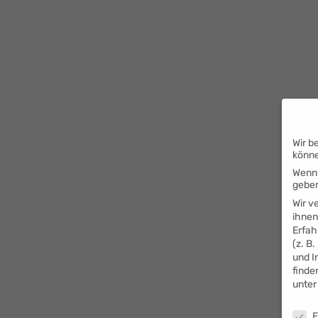
Wir b
könn
Wenn 
geben
Wir v
ihnen
Erfah
(z. B
und I
finde
unte
Daten
E