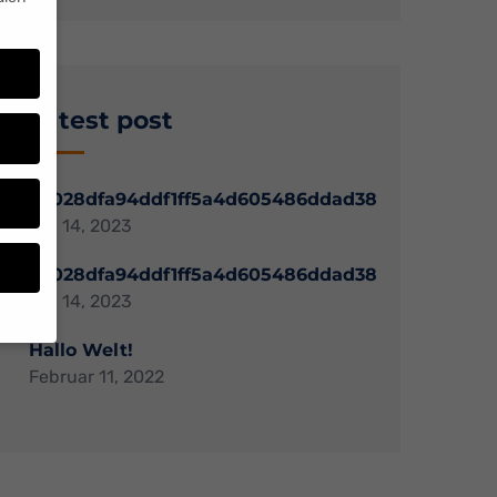
Latest post
38028dfa94ddf1ff5a4d605486ddad38
Mai 14, 2023
38028dfa94ddf1ff5a4d605486ddad38
Mai 14, 2023
Hallo Welt!
Februar 11, 2022
n
n.
e von
den
gen-