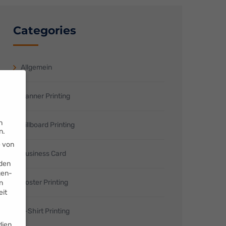
Categories
Allgemein
Banner Printing
n
Billboard Printing
n.
e von
Business Card
den
gen-
Poster Printing
n
eit
T-Shirt Printing
dien