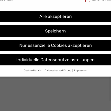
Alle akzeptieren
Speichern
Nur essenzielle Cookies akzeptieren
Individuelle Datenschutzeinstellungen
Cookie-Details
Datenschutzerklärung
Impressum
Datenschutzeinstellungen
Sie unter 16 Jahre alt sind und Ihre Zustimmung zu freiwilligen Dienste
 möchten, müssen Sie Ihre Erziehungsberechtigten um Erlaubnis bitte
erwenden Cookies und andere Technologien auf unserer Website. Einig
 sind essenziell, während andere uns helfen, diese Website und Ihre
rung zu verbessern.
Personenbezogene Daten können verarbeitet wer
. IP-Adressen), z. B. für personalisierte Anzeigen und Inhalte oder Anzei