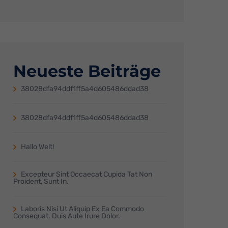
Neueste Beiträge
38028dfa94ddf1ff5a4d605486ddad38
38028dfa94ddf1ff5a4d605486ddad38
Hallo Welt!
Excepteur Sint Occaecat Cupida Tat Non
Proident, Sunt In.
Laboris Nisi Ut Aliquip Ex Ea Commodo
Consequat. Duis Aute Irure Dolor.