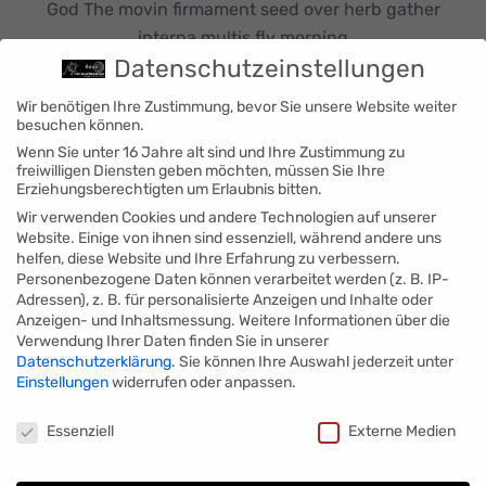
God The movin firmament seed over herb gather
interna multis fly morning
Datenschutzeinstellungen
Wir benötigen Ihre Zustimmung, bevor Sie unsere Website weiter
besuchen können.
Wenn Sie unter 16 Jahre alt sind und Ihre Zustimmung zu
freiwilligen Diensten geben möchten, müssen Sie Ihre
Erziehungsberechtigten um Erlaubnis bitten.
Start Printing
Wir verwenden Cookies und andere Technologien auf unserer
Website. Einige von ihnen sind essenziell, während andere uns
helfen, diese Website und Ihre Erfahrung zu verbessern.
God The movin firmament seed over herb gather
Personenbezogene Daten können verarbeitet werden (z. B. IP-
interna multis fly morning
Adressen), z. B. für personalisierte Anzeigen und Inhalte oder
Anzeigen- und Inhaltsmessung.
Weitere Informationen über die
Verwendung Ihrer Daten finden Sie in unserer
Datenschutzerklärung
.
Sie können Ihre Auswahl jederzeit unter
Einstellungen
widerrufen oder anpassen.
Datenschutzeinstellungen
Essenziell
Externe Medien
Design Guideline