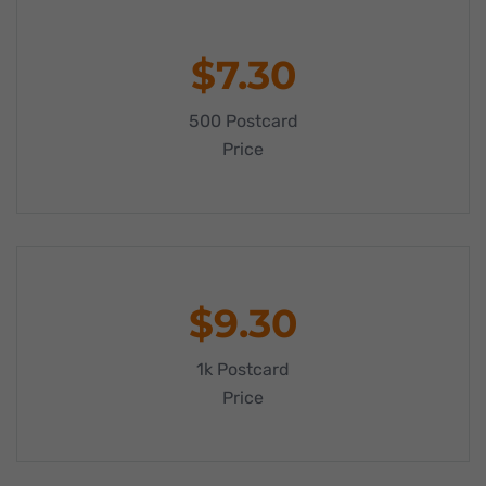
standardmäßig blockiert. Wenn Cookies von externen Medien
akzeptiert werden, bedarf der Zugriff auf diese Inhalte keiner
manuellen Einwilligung mehr.
$7.30
Cookie-Informationen anzeigen
Datenschutzerklärung
Impressum
powered by Borlabs Cookie
500 Postcard
Price
$9.30
1k Postcard
Price