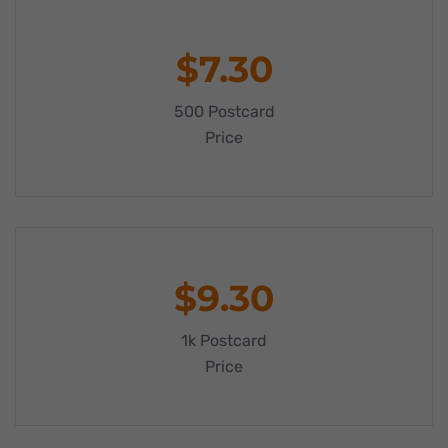
standardmäßig blockiert. Wenn Cookies von externen Medien
akzeptiert werden, bedarf der Zugriff auf diese Inhalte keiner
manuellen Einwilligung mehr.
$7.30
Cookie-Informationen anzeigen
Datenschutzerklärung
Impressum
powered by Borlabs Cookie
500 Postcard
Price
$9.30
1k Postcard
Price