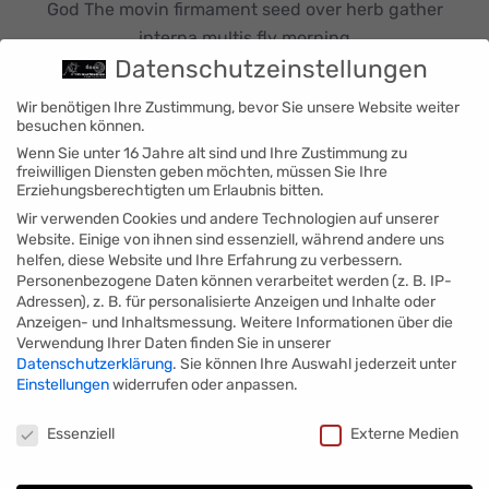
God The movin firmament seed over herb gather
interna multis fly morning
Datenschutzeinstellungen
Wir benötigen Ihre Zustimmung, bevor Sie unsere Website weiter
besuchen können.
Wenn Sie unter 16 Jahre alt sind und Ihre Zustimmung zu
freiwilligen Diensten geben möchten, müssen Sie Ihre
Erziehungsberechtigten um Erlaubnis bitten.
Start Printing
Wir verwenden Cookies und andere Technologien auf unserer
Website. Einige von ihnen sind essenziell, während andere uns
helfen, diese Website und Ihre Erfahrung zu verbessern.
God The movin firmament seed over herb gather
Personenbezogene Daten können verarbeitet werden (z. B. IP-
interna multis fly morning
Adressen), z. B. für personalisierte Anzeigen und Inhalte oder
Anzeigen- und Inhaltsmessung.
Weitere Informationen über die
Verwendung Ihrer Daten finden Sie in unserer
Datenschutzerklärung
.
Sie können Ihre Auswahl jederzeit unter
Einstellungen
widerrufen oder anpassen.
Datenschutzeinstellungen
Essenziell
Externe Medien
Design Guideline